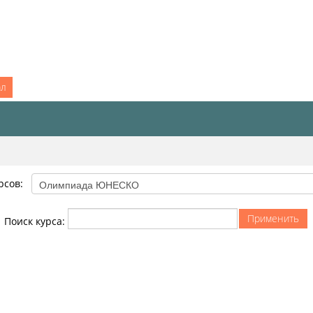
ал
рсов:
Поиск курса: