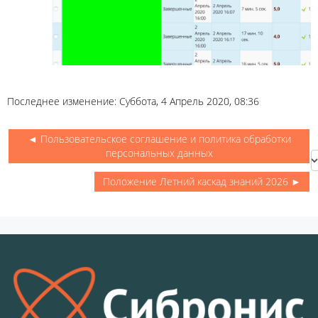
Последнее изменение: Суббота, 4 Апрель 2020, 08:36
◄ Пользовательское соглашение и политика обработки
Пере
персональных данных
на..
Положение Летний каскад знаний 2026 ►