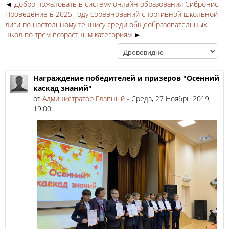
Добро пожаловать в систему онлайн образования Сибронис!
Проведение в 2025 году соревнований спортивной школьной
лиги по настольному теннису среди общеобразовательных
школ по трем возрастным категориям
Награждение победителей и призеров "Осенний
каскад знаний"
от
Администратор Главный
- Среда, 27 Ноябрь 2019,
19:00