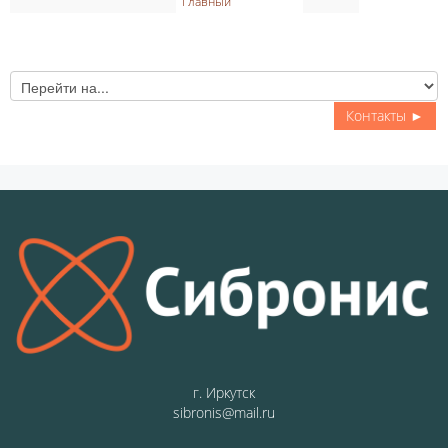
Главный
рейти
на...
Контакты ►
г. Иркутск
sibronis@mail.ru