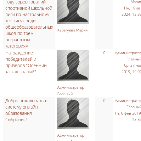
году соревнований
Мари
спортивной школьной
Пн, 19 ав
лиги по настольному
2024, 12:3
теннису среди
общеобразовательных
Каратуева Мария
школ по трем
возрастным
категориям
Награждение
0
Администрато
победителей и
Главны
призеров "Осенний
Ср, 27 но
каскад знаний"
2019, 19:0
Администратор
Главный
Добро пожаловать в
0
Администрато
систему онлайн
Главны
образования
Пт, 8 фев 2019
Сибронис!
13:3
Администратор